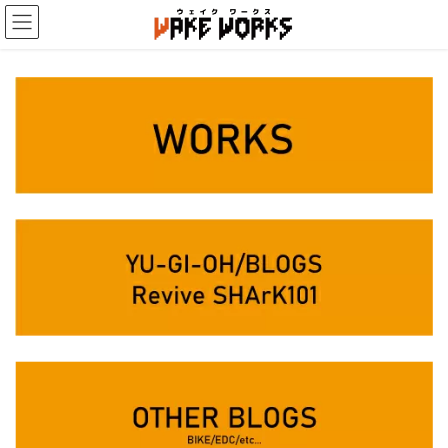
コ
ナ
ン
ビ
テ
ゲ
ン
ー
ツ
シ
へ
ョ
ス
ン
キ
に
ッ
移
プ
動