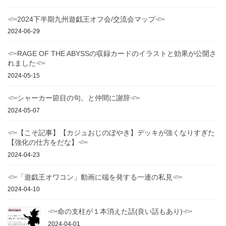
𓆟2024下半期九州遊戯王オフ会/交流会マップ𓆟
2024-06-29
𓆟RAGE OF THE ABYSSの収録カードのイラストと効果が公開さ
れました𓆟
2024-05-15
𓆟シャーカー節目の句。と仲間に謝辞𓆟
2024-05-07
𓆟【こそ記事】【カジュおじのぼやき】デッキが強くなりすぎた
【強化の仕方をだな】𓆟
2024-04-23
𓆟「遊戯王オワコン」動画に端を発する一連の私見𓆟
2024-04-10
𓆟命の支柱が１本消えた話(良い話もあり)𓆟
2024-04-01