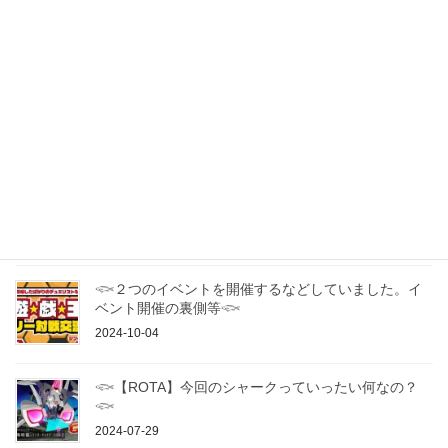
最近の投稿
2025年 九州・山口エリアの遊戯王OCGカジュアルオ
フ会・交流会一覧
2025-01-16
𓆟ドラグーン博多 遊戯王カジュアル交流会について
𓆟
2025-01-15
𓆟２つのイベントを開催するなどしていました。イ
ベント開催の裏側等𓆟
2024-10-04
𓆟【ROTA】今回のシャークっていったい何なの？
𓆟
2024-07-29