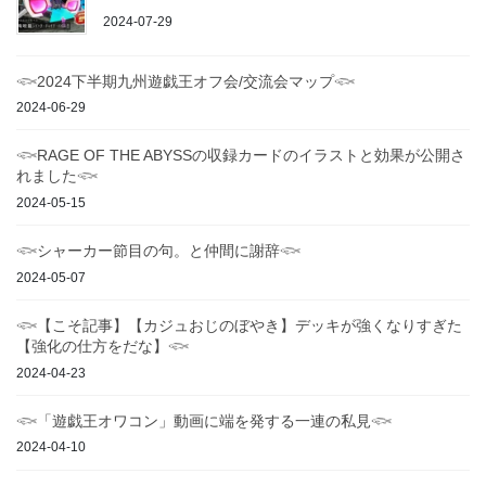
2024-07-29
𓆟2024下半期九州遊戯王オフ会/交流会マップ𓆟
2024-06-29
𓆟RAGE OF THE ABYSSの収録カードのイラストと効果が公開さ
れました𓆟
2024-05-15
𓆟シャーカー節目の句。と仲間に謝辞𓆟
2024-05-07
𓆟【こそ記事】【カジュおじのぼやき】デッキが強くなりすぎた
【強化の仕方をだな】𓆟
2024-04-23
𓆟「遊戯王オワコン」動画に端を発する一連の私見𓆟
2024-04-10