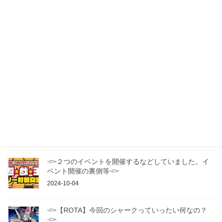
2025-01-16
最近の投稿
2025年 九州・山口エリアの遊戯王OCGカジュアルオ
フ会・交流会一覧
2025-01-16
𓆟ドラグーン博多 遊戯王カジュアル交流会について
𓆟
2025-01-15
𓆟２つのイベントを開催するなどしていました。イ
ベント開催の裏側等𓆟
2024-10-04
𓆟【ROTA】今回のシャークっていったい何なの？
𓆟