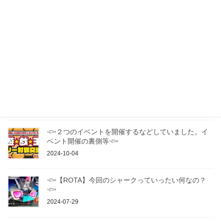
最近の投稿
2025年 九州・山口エリアの遊戯王OCGカジュアルオ
フ会・交流会一覧
2025-01-16
𓆟ドラグーン博多 遊戯王カジュアル交流会について
𓆟
2025-01-15
𓆟２つのイベントを開催するなどしていました。イ
ベント開催の裏側等𓆟
2024-10-04
𓆟【ROTA】今回のシャークっていったい何なの？
𓆟
2024-07-29