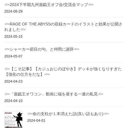
𓆟2024下半期九州遊戯王オフ会/交流会マップ𓆟
2024-06-29
𓆟RAGE OF THE ABYSSの収録カードのイラストと効果が公開さ
れました𓆟
2024-05-15
𓆟シャーカー節目の句。と仲間に謝辞𓆟
2024-05-07
𓆟【こそ記事】【カジュおじのぼやき】デッキが強くなりすぎた
【強化の仕方をだな】𓆟
2024-04-23
𓆟「遊戯王オワコン」動画に端を発する一連の私見𓆟
2024-04-10
𓆟命の支柱が１本消えた話(良い話もあり)𓆟
2024-04-01