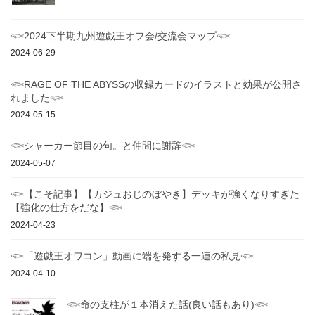
𓆟2024下半期九州遊戯王オフ会/交流会マップ𓆟
2024-06-29
𓆟RAGE OF THE ABYSSの収録カードのイラストと効果が公開さ
れました𓆟
2024-05-15
𓆟シャーカー節目の句。と仲間に謝辞𓆟
2024-05-07
𓆟【こそ記事】【カジュおじのぼやき】デッキが強くなりすぎた
【強化の仕方をだな】𓆟
2024-04-23
𓆟「遊戯王オワコン」動画に端を発する一連の私見𓆟
2024-04-10
𓆟命の支柱が１本消えた話(良い話もあり)𓆟